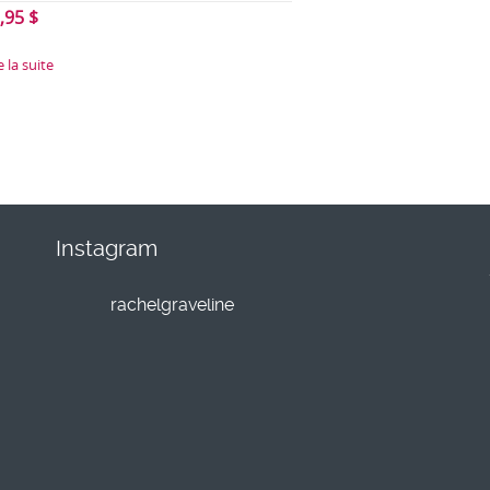
,95
$
e la suite
Instagram
rachelgraveline