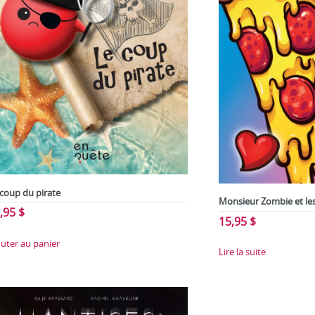
 coup du pirate
Monsieur Zombie et le
,95
$
15,95
$
outer au panier
Lire la suite