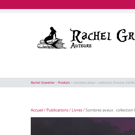
Rachel Graveline
>
Produits
>
Sombres aveux : collection Frissons Extr
Accueil
/
Publications
/
Livres
/ Sombres aveux : collectio