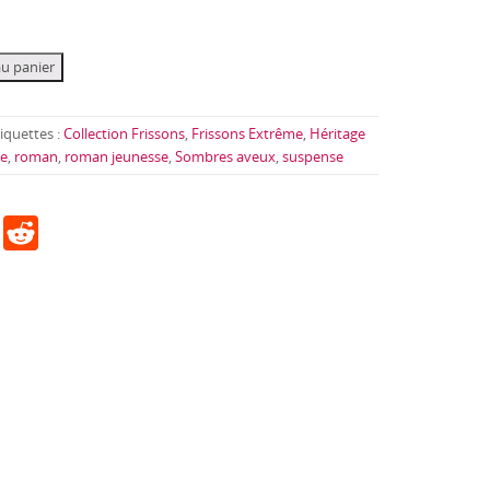
au panier
iquettes :
Collection Frissons
,
Frissons Extrême
,
Héritage
ne
,
roman
,
roman jeunesse
,
Sombres aveux
,
suspense
Pi
R
nt
e
er
d
e
di
st
t