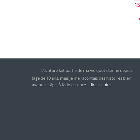
15
Lir
L’écriture fait partie de ma vie quotidienne depuis
l’âge de 10 ans, mais je me racontais des histoires bien
avant cet âge. À l’adolescence …
lire la suite