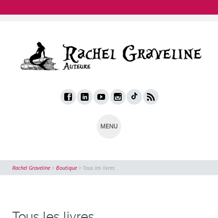
MENU
Rachel Graveline
>
Boutique
>
Tous les livres
Tous les livres