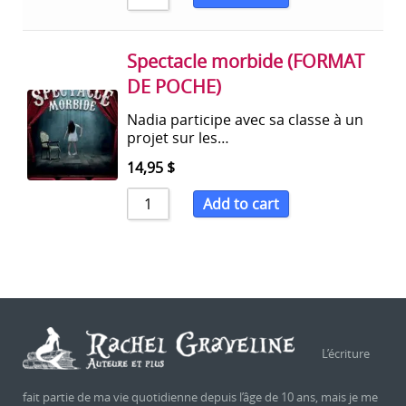
Spectacle morbide (FORMAT
DE POCHE)
Nadia participe avec sa classe à un
projet sur les…
14,95
$
Add to cart
L’écriture
fait partie de ma vie quotidienne depuis l’âge de 10 ans, mais je me