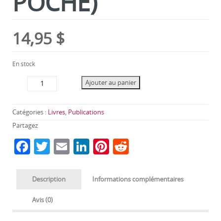
POCHE)
14,95
$
En stock
quantité
Ajouter au panier
de
Spectacle
morbide
Catégories :
Livres
,
Publications
(FORMAT
Partagez
DE
F
T
E
Li
Pi
R
POCHE)
a
w
m
n
nt
e
c
itt
ai
k
er
d
Description
Informations complémentaires
e
er
l
e
e
di
Avis (0)
b
dI
st
t