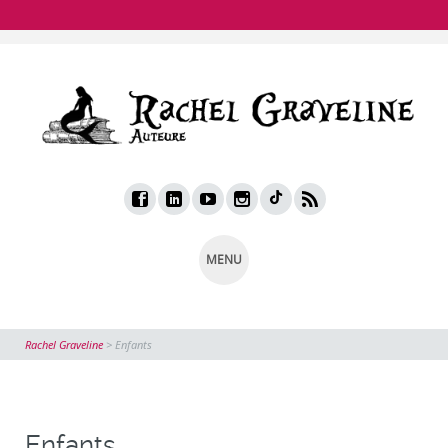
MENU
Rachel Graveline
>
Enfants
Enfants