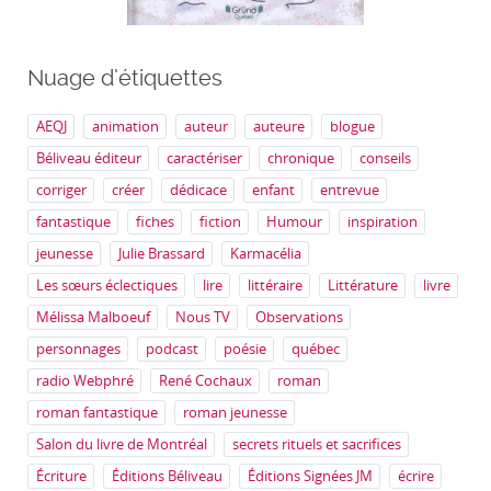
Nuage d’étiquettes
AEQJ
animation
auteur
auteure
blogue
Béliveau éditeur
caractériser
chronique
conseils
corriger
créer
dédicace
enfant
entrevue
fantastique
fiches
fiction
Humour
inspiration
jeunesse
Julie Brassard
Karmacélia
Les sœurs éclectiques
lire
littéraire
Littérature
livre
Mélissa Malboeuf
Nous TV
Observations
personnages
podcast
poésie
québec
radio Webphré
René Cochaux
roman
roman fantastique
roman jeunesse
Salon du livre de Montréal
secrets rituels et sacrifices
Écriture
Éditions Béliveau
Éditions Signées JM
écrire