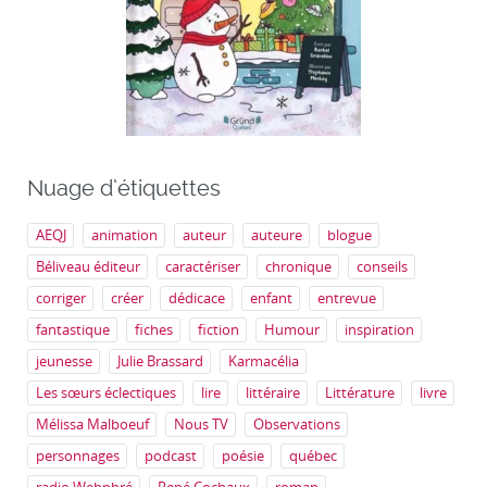
Nuage d’étiquettes
AEQJ
animation
auteur
auteure
blogue
Béliveau éditeur
caractériser
chronique
conseils
corriger
créer
dédicace
enfant
entrevue
fantastique
fiches
fiction
Humour
inspiration
jeunesse
Julie Brassard
Karmacélia
Les sœurs éclectiques
lire
littéraire
Littérature
livre
Mélissa Malboeuf
Nous TV
Observations
personnages
podcast
poésie
québec