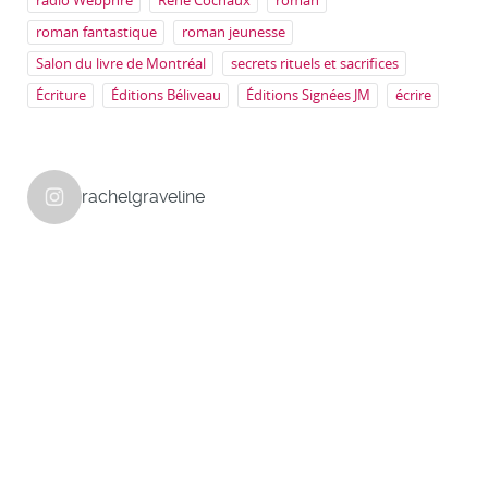
radio Webphré
René Cochaux
roman
roman fantastique
roman jeunesse
Salon du livre de Montréal
secrets rituels et sacrifices
Écriture
Éditions Béliveau
Éditions Signées JM
écrire
rachelgraveline