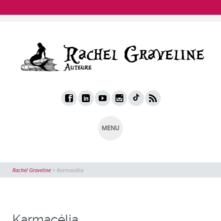
MENU
Rachel Graveline
>
Karmacélia
Karmacélia