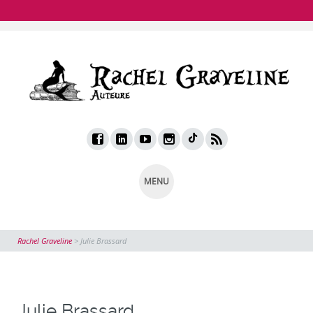
MENU
Rachel Graveline
>
Julie Brassard
Julie Brassard