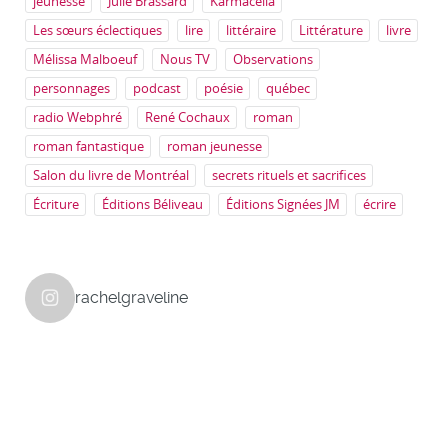
jeunesse
Julie Brassard
Karmacélia
Les sœurs éclectiques
lire
littéraire
Littérature
livre
Mélissa Malboeuf
Nous TV
Observations
personnages
podcast
poésie
québec
radio Webphré
René Cochaux
roman
roman fantastique
roman jeunesse
Salon du livre de Montréal
secrets rituels et sacrifices
Écriture
Éditions Béliveau
Éditions Signées JM
écrire
rachelgraveline