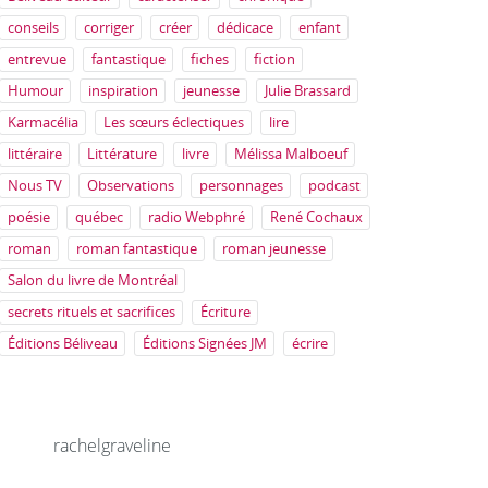
conseils
corriger
créer
dédicace
enfant
entrevue
fantastique
fiches
fiction
Humour
inspiration
jeunesse
Julie Brassard
Karmacélia
Les sœurs éclectiques
lire
littéraire
Littérature
livre
Mélissa Malboeuf
Nous TV
Observations
personnages
podcast
poésie
québec
radio Webphré
René Cochaux
roman
roman fantastique
roman jeunesse
Salon du livre de Montréal
secrets rituels et sacrifices
Écriture
Éditions Béliveau
Éditions Signées JM
écrire
rachelgraveline