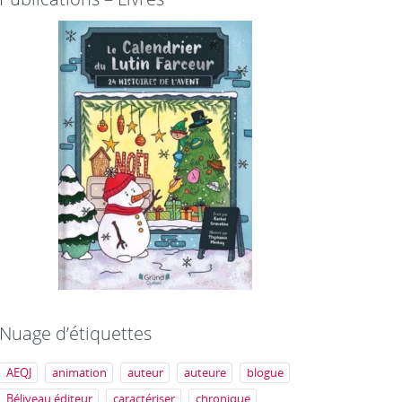
Nuage d’étiquettes
AEQJ
animation
auteur
auteure
blogue
Béliveau éditeur
caractériser
chronique