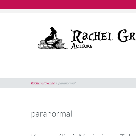
Rachel Graveline
>
paranormal
paranormal