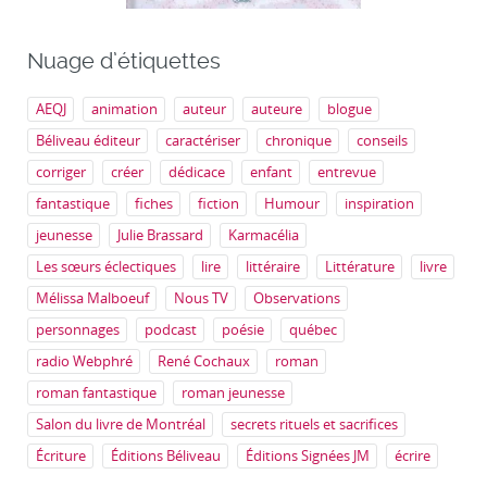
Nuage d’étiquettes
AEQJ
animation
auteur
auteure
blogue
Béliveau éditeur
caractériser
chronique
conseils
corriger
créer
dédicace
enfant
entrevue
fantastique
fiches
fiction
Humour
inspiration
jeunesse
Julie Brassard
Karmacélia
Les sœurs éclectiques
lire
littéraire
Littérature
livre
Mélissa Malboeuf
Nous TV
Observations
personnages
podcast
poésie
québec
radio Webphré
René Cochaux
roman
roman fantastique
roman jeunesse
Salon du livre de Montréal
secrets rituels et sacrifices
Écriture
Éditions Béliveau
Éditions Signées JM
écrire