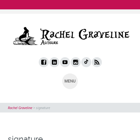
MENU
Rachel Graveline
>
signature
signature