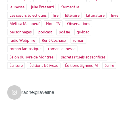
jeunesse
Julie Brassard
Karmacélia
Les sœurs éclectiques
lire
littéraire
Littérature
livre
Mélissa Malboeuf
Nous TV
Observations
personnages
podcast
poésie
québec
radio Webphré
René Cochaux
roman
roman fantastique
roman jeunesse
Salon du livre de Montréal
secrets rituels et sacrifices
Écriture
Éditions Béliveau
Éditions Signées JM
écrire
rachelgraveline