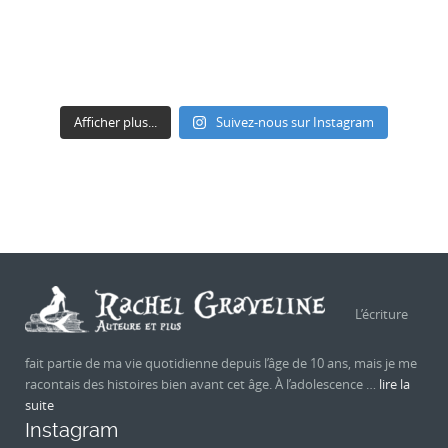
Afficher plus...
Suivez-nous sur Instagram
L’écriture
fait partie de ma vie quotidienne depuis l’âge de 10 ans, mais je me
racontais des histoires bien avant cet âge. À l’adolescence …
lire la
suite
Instagram