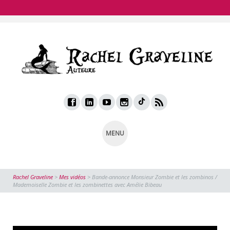
MENU
Rachel Graveline
>
Mes vidéos
>
Bande-annonce Monsieur Zombie et les zombinos /
Mademoiselle Zombie et les zombinettes avec Amélie Bibeau