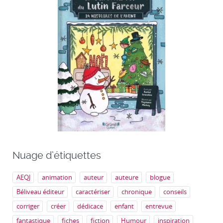
Nuage d’étiquettes
AEQJ
animation
auteur
auteure
blogue
Béliveau éditeur
caractériser
chronique
conseils
corriger
créer
dédicace
enfant
entrevue
fantastique
fiches
fiction
Humour
inspiration