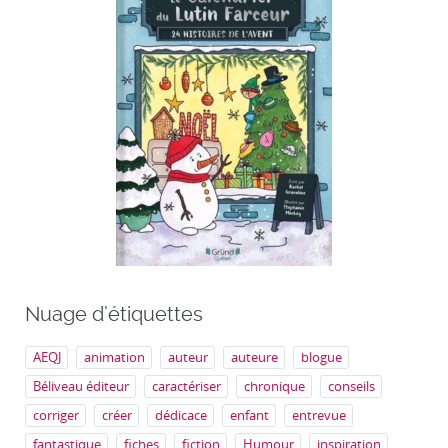
Nuage d’étiquettes
AEQJ
animation
auteur
auteure
blogue
Béliveau éditeur
caractériser
chronique
conseils
corriger
créer
dédicace
enfant
entrevue
fantastique
fiches
fiction
Humour
inspiration