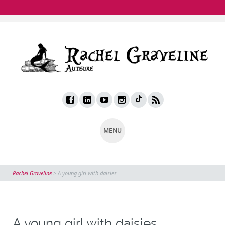
MENU
Rachel Graveline
>
A young girl with daisies
A young girl with daisies