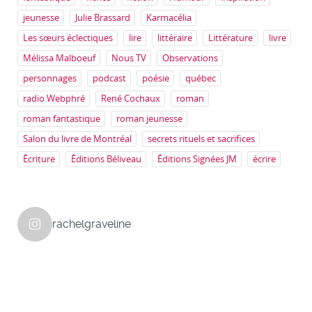
jeunesse
Julie Brassard
Karmacélia
Les sœurs éclectiques
lire
littéraire
Littérature
livre
Mélissa Malboeuf
Nous TV
Observations
personnages
podcast
poésie
québec
radio Webphré
René Cochaux
roman
roman fantastique
roman jeunesse
Salon du livre de Montréal
secrets rituels et sacrifices
Écriture
Éditions Béliveau
Éditions Signées JM
écrire
rachelgraveline