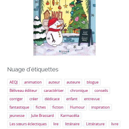
Nuage d’étiquettes
AEQJ
animation
auteur
auteure
blogue
Béliveau éditeur
caractériser
chronique
conseils
corriger
créer
dédicace
enfant
entrevue
fantastique
fiches
fiction
Humour
inspiration
jeunesse
Julie Brassard
Karmacélia
Les sœurs éclectiques
lire
littéraire
Littérature
livre