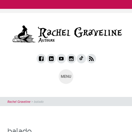
MENU
Rachel Graveline
>
balado
balado