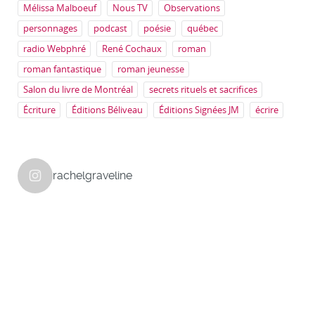
Mélissa Malboeuf
Nous TV
Observations
personnages
podcast
poésie
québec
radio Webphré
René Cochaux
roman
roman fantastique
roman jeunesse
Salon du livre de Montréal
secrets rituels et sacrifices
Écriture
Éditions Béliveau
Éditions Signées JM
écrire
rachelgraveline