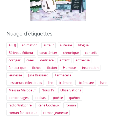
Nuage d’étiquettes
AEQJ
animation
auteur
auteure
blogue
Béliveau éditeur
caractériser
chronique
conseils
corriger
créer
dédicace
enfant
entrevue
fantastique
fiches
fiction
Humour
inspiration
jeunesse
Julie Brassard
Karmacélia
Les sœurs éclectiques
lire
littéraire
Littérature
livre
Mélissa Malboeuf
Nous TV
Observations
personnages
podcast
poésie
québec
radio Webphré
René Cochaux
roman
roman fantastique
roman jeunesse