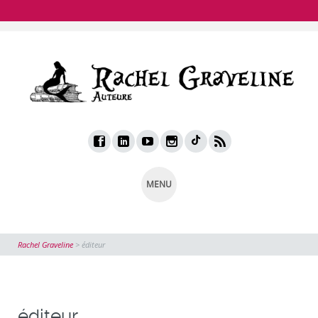
MENU
Rachel Graveline
>
éditeur
éditeur