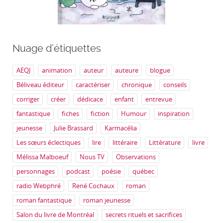
Nuage d’étiquettes
AEQJ
animation
auteur
auteure
blogue
Béliveau éditeur
caractériser
chronique
conseils
corriger
créer
dédicace
enfant
entrevue
fantastique
fiches
fiction
Humour
inspiration
jeunesse
Julie Brassard
Karmacélia
Les sœurs éclectiques
lire
littéraire
Littérature
livre
Mélissa Malboeuf
Nous TV
Observations
personnages
podcast
poésie
québec
radio Webphré
René Cochaux
roman
roman fantastique
roman jeunesse
Salon du livre de Montréal
secrets rituels et sacrifices