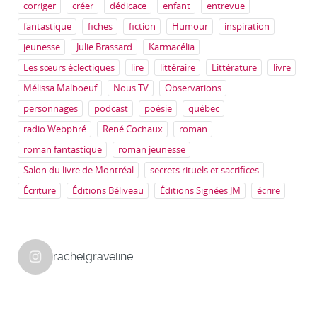
corriger
créer
dédicace
enfant
entrevue
fantastique
fiches
fiction
Humour
inspiration
jeunesse
Julie Brassard
Karmacélia
Les sœurs éclectiques
lire
littéraire
Littérature
livre
Mélissa Malboeuf
Nous TV
Observations
personnages
podcast
poésie
québec
radio Webphré
René Cochaux
roman
roman fantastique
roman jeunesse
Salon du livre de Montréal
secrets rituels et sacrifices
Écriture
Éditions Béliveau
Éditions Signées JM
écrire
rachelgraveline