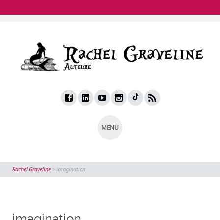
MENU
Rachel Graveline
>
imagination
imagination