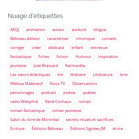
Nuage d’étiquettes
AEQJ
animation
auteur
auteure
blogue
Béliveau éditeur
caractériser
chronique
conseils
corriger
créer
dédicace
enfant
entrevue
fantastique
fiches
fiction
Humour
inspiration
jeunesse
Julie Brassard
Karmacélia
Les sœurs éclectiques
lire
littéraire
Littérature
livre
Mélissa Malboeuf
Nous TV
Observations
personnages
podcast
poésie
québec
radio Webphré
René Cochaux
roman
roman fantastique
roman jeunesse
Salon du livre de Montréal
secrets rituels et sacrifices
Écriture
Éditions Béliveau
Éditions Signées JM
écrire