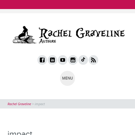
MENU
Rachel Graveline
>
impact
impact