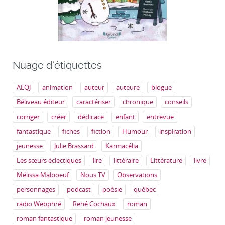
Nuage d’étiquettes
AEQJ
animation
auteur
auteure
blogue
Béliveau éditeur
caractériser
chronique
conseils
corriger
créer
dédicace
enfant
entrevue
fantastique
fiches
fiction
Humour
inspiration
jeunesse
Julie Brassard
Karmacélia
Les sœurs éclectiques
lire
littéraire
Littérature
livre
Mélissa Malboeuf
Nous TV
Observations
personnages
podcast
poésie
québec
radio Webphré
René Cochaux
roman
roman fantastique
roman jeunesse