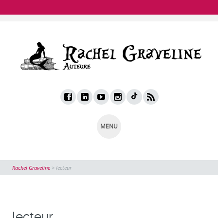
MENU
Rachel Graveline
>
lecteur
lecteur