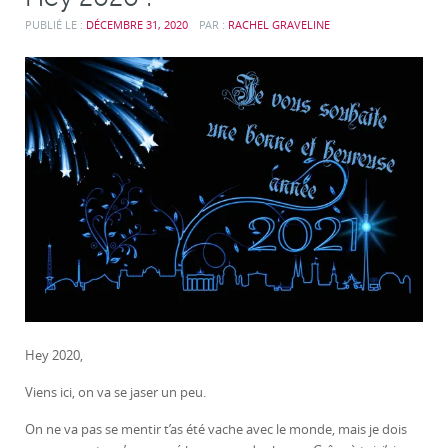
PUBLIÉ LE :
DÉCEMBRE 31, 2020
PAR :
RACHEL GRAVELINE
Hey 2020,
Viens ici, on va se jaser un peu.
On ne va pas se mentir t’as été vache avec le monde, mais je dois