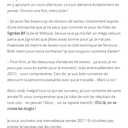
en y ajoutant un cours d’écriture. Le tout démarre évidemment en
janvier ! Encore une fois, merci Julie !
– J’ai aussi fait beaucoup de révision de textes, notamment auprès
d’une entreprise que je ne peux pas nommer et pour les filles de
Signées JM
(Julie et Mélissa). J’avoue que ça m’a fait un méga velours
parce que j’ignorais que j’étais assez bonne pour ça. Je n’ai pas
l’habitude de mettre de l’avant tout le côté technique de l’écriture…
Bref, merci pour votre confiance ! Je suis toujours contente d’aider !
– Pour finir, je fais beaucoup d’analyses de textes… ça aussi, je ne
peux pas vous en parler pour le moment, mais éventuellement (en
2021)… vous comprendrez. Ceci dit, je suis bien contente de
découvrir la personne plaisante avec qui je travaille… Merci à toi !
Alors voilà, malgré tout ce qui est survenu, je suis contente de cette
année! Et vous comprendrez que j’ai hâte de voir les résultats de
tout ceci… en janvier ! Donc… on se reparle bientôt !
D’ici là, on se
croise les doigts !
Je vous souhaite une merveilleuse année 2021 ! Et n’oubliez pas,
prenez le taureau par les cornes…