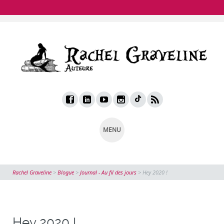
MENU
Rachel Graveline
>
Blogue
>
Journal - Au fil des jours
>
Hey 2020 !
Hey 2020 !