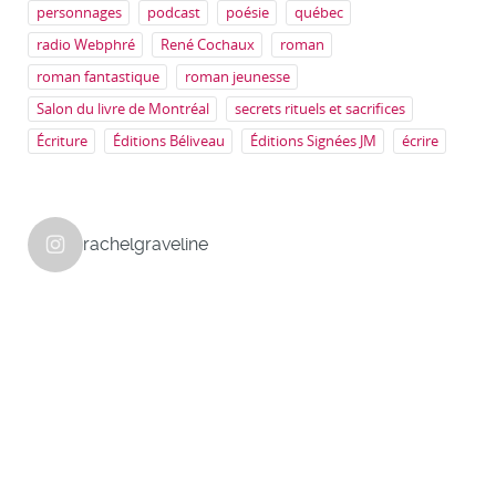
personnages
podcast
poésie
québec
radio Webphré
René Cochaux
roman
roman fantastique
roman jeunesse
Salon du livre de Montréal
secrets rituels et sacrifices
Écriture
Éditions Béliveau
Éditions Signées JM
écrire
rachelgraveline