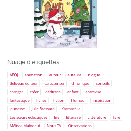
Nuage d’étiquettes
AEQJ
animation
auteur
auteure
blogue
Béliveau éditeur
caractériser
chronique
conseils
corriger
créer
dédicace
enfant
entrevue
fantastique
fiches
fiction
Humour
inspiration
jeunesse
Julie Brassard
Karmacélia
Les sœurs éclectiques
lire
littéraire
Littérature
livre
Mélissa Malboeuf
Nous TV
Observations