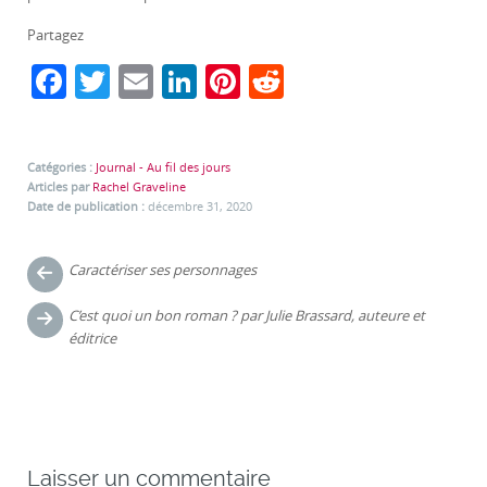
Partagez
F
T
E
Li
Pi
R
a
w
m
n
nt
e
c
itt
ai
k
er
d
Catégories :
Journal - Au fil des jours
e
er
l
e
e
di
Articles par
Rachel Graveline
b
dI
st
t
Date de publication :
décembre 31, 2020
o
n
Navigation
Caractériser ses personnages
o
des
k
C’est quoi un bon roman ? par Julie Brassard, auteure et
articles
éditrice
Laisser un commentaire