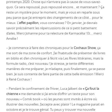
printemps 2020. Chose qui n’arrivera pas à cause de vous-savez-
quoi. Ce sera repoussé, puis repoussé encore… et maintenant ? Ça
reste un mystère pour le moment, mais je vous en reparle sous
peu parce que j’ai entrepris des changements de ce côté… pour le
mieux. L’
effet papillon
, vous connaissez ? En janvier, je devrais
savoir précisément les répercussions de ce si petit battement
d’ailes. Merci Johanne pour ta relecture de Karmacélia ! Et… merci
Amélie !
– Je commence à faire des chroniques pour le
Cochaux Show
, ça
me sort de ma zone de confort. J’ai l’habitude de présenter de livres
en biblio et d’en chroniquer à l’écrit via Les Rives littéraires, mais la
formule radio, c’est nouveau ! Je stresse, je tente différentes
manières de me préparer, je m’adapte, puis finalement, ça se passe
bien. Je suis contente de faire partie de cette belle émission ! Merci
à René Cochaux !
– Pendant le confinement de l’hiver, Luca Jalbert de
« Ça fout la
chienne »
me demande si j’ai envie d’offrir un texte pour son
nouveau « Comik book » où les jeunes sont invités à écrire où
illustrer des nouvelles. J’accepte avec plaisir ! Le magazine parait en
octobre et je le trouve génial. Tu peux y trouver ma nouvelle