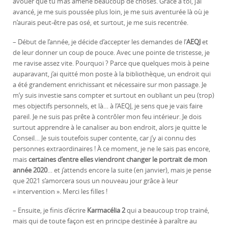
avouer que tu m’as amené beaucoup de choses. Grâce à toi, j’ai
avancé, je me suis poussée plus loin, je me suis aventurée là où je
n’aurais peut-être pas osé, et surtout, je me suis recentrée.
– Début de l’année, je décide d’accepter les demandes de l’
AEQJ
et
de leur donner un coup de pouce. Avec une pointe de tristesse, je
me ravise assez vite. Pourquoi ? Parce que quelques mois à peine
auparavant, j’ai quitté mon poste à la bibliothèque, un endroit qui
a été grandement enrichissant et nécessaire sur mon passage. Je
m’y suis investie sans compter et surtout en oubliant un peu (trop)
mes objectifs personnels, et là… à l’AEQJ, je sens que je vais faire
pareil. Je ne suis pas prête à contrôler mon feu intérieur. Je dois
surtout apprendre à le canaliser au bon endroit, alors je quitte le
Conseil… Je suis toutefois super contente, car j’y ai connu des
personnes extraordinaires ! À ce moment, je ne le sais pas encore,
mais
certaines d’entre elles viendront changer le portrait de mon
année 2020
… et j’attends encore la suite (en janvier), mais je pense
que 2021 s’amorcera sous un nouveau jour grâce à leur
« intervention ». Merci les filles !
– Ensuite, je finis d’écrire
Karmacélia 2
qui a beaucoup trop trainé,
mais qui de toute façon est en principe destinée à paraître au